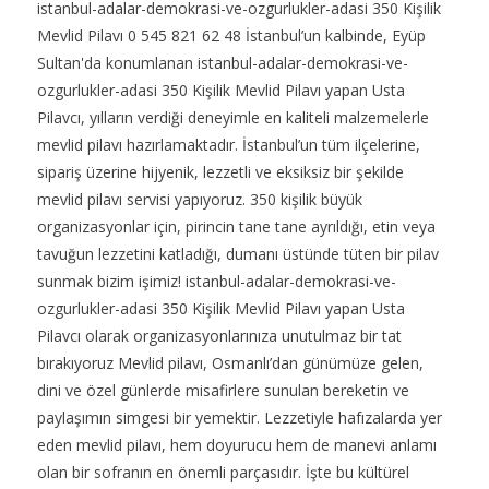
istanbul-adalar-demokrasi-ve-ozgurlukler-adasi 350 Kişilik
Mevlid Pilavı 0 545 821 62 48 İstanbul’un kalbinde, Eyüp
Sultan'da konumlanan istanbul-adalar-demokrasi-ve-
ozgurlukler-adasi 350 Kişilik Mevlid Pilavı yapan Usta
Pilavcı, yılların verdiği deneyimle en kaliteli malzemelerle
mevlid pilavı hazırlamaktadır. İstanbul’un tüm ilçelerine,
sipariş üzerine hijyenik, lezzetli ve eksiksiz bir şekilde
mevlid pilavı servisi yapıyoruz. 350 kişilik büyük
organizasyonlar için, pirincin tane tane ayrıldığı, etin veya
tavuğun lezzetini katladığı, dumanı üstünde tüten bir pilav
sunmak bizim işimiz! istanbul-adalar-demokrasi-ve-
ozgurlukler-adasi 350 Kişilik Mevlid Pilavı yapan Usta
Pilavcı olarak organizasyonlarınıza unutulmaz bir tat
bırakıyoruz Mevlid pilavı, Osmanlı’dan günümüze gelen,
dini ve özel günlerde misafirlere sunulan bereketin ve
paylaşımın simgesi bir yemektir. Lezzetiyle hafızalarda yer
eden mevlid pilavı, hem doyurucu hem de manevi anlamı
olan bir sofranın en önemli parçasıdır. İşte bu kültürel