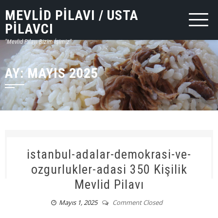
MEVLID PILAVI / USTA
PILAVCI
"Mevlid Pilavı Bizim İşimiz"
AY:
MAYIS 2025
istanbul-adalar-demokrasi-ve-
ozgurlukler-adasi 350 Kişilik
Mevlid Pilavı
Mayıs 1, 2025
Comment Closed