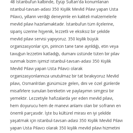
48 İstanbul’un kalbinde, Eyüp Sultan'da konumlanan
istanbul-tavsan-adasi 350 Kişilik Mevlid Pilavı yapan Usta
Pilavcı, yılların verdiği deneyimle en kaliteli malzemelerle
mevlid pilavı hazırlamaktadır. İstanbul’un tüm ilçelerine,
sipariş üzerine hijyenik, lezzetli ve eksiksiz bir şekilde
mevlid pilavı servisi yapıyoruz. 350 kişilik büyük
organizasyonlar için, pirincin tane tane ayrıldığı, etin veya
tavuğun lezzetini katladığı, dumanı üstünde tüten bir pilav
sunmak bizim işimiz! istanbul-tavsan-adasi 350 Kişilik
Mevlid Pilavı yapan Usta Pilavcı olarak
organizasyonlarınıza unutulmaz bir tat bırakıyoruz Mevlid
pilavı, Osmanlı’dan günümüze gelen, dini ve özel günlerde
misafirlere sunulan bereketin ve paylaşımın simgesi bir
yemektir. Lezzetiyle hafızalarda yer eden mevlid pilavı,
hem doyurucu hem de manevi anlamı olan bir sofranın en
önemli parçasıdır. İşte bu kültürel mirası en iyi şekilde
yaşatmak için istanbul-tavsan-adasi 350 Kişilik Mevlid Pilavı
yapan Usta Pilavcı olarak 350 kişilik mevlid pilavı hizmetini