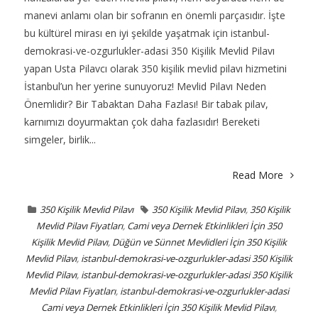
manevi anlamı olan bir sofranın en önemli parçasıdır. İşte
bu kültürel mirası en iyi şekilde yaşatmak için istanbul-
demokrasi-ve-ozgurlukler-adasi 350 Kişilik Mevlid Pilavı
yapan Usta Pilavcı olarak 350 kişilik mevlid pilavı hizmetini
İstanbul’un her yerine sunuyoruz! Mevlid Pilavı Neden
Önemlidir? Bir Tabaktan Daha Fazlası! Bir tabak pilav,
karnımızı doyurmaktan çok daha fazlasıdır! Bereketi
simgeler, birlik...
Read More
350 Kişilik Mevlid Pilavı
350 Kişilik Mevlid Pilavı
,
350 Kişilik
Mevlid Pilavı Fiyatları
,
Cami veya Dernek Etkinlikleri İçin 350
Kişilik Mevlid Pilavı
,
Düğün ve Sünnet Mevlidleri İçin 350 Kişilik
Mevlid Pilavı
,
istanbul-demokrasi-ve-ozgurlukler-adasi 350 Kişilik
Mevlid Pilavı
,
istanbul-demokrasi-ve-ozgurlukler-adasi 350 Kişilik
Mevlid Pilavı Fiyatları
,
istanbul-demokrasi-ve-ozgurlukler-adasi
Cami veya Dernek Etkinlikleri İçin 350 Kişilik Mevlid Pilavı
,