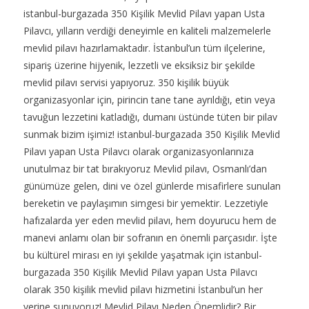
istanbul-burgazada 350 Kişilik Mevlid Pilavı yapan Usta
Pilavcı, yılların verdiği deneyimle en kaliteli malzemelerle
mevlid pilavı hazırlamaktadır. İstanbul’un tüm ilçelerine,
sipariş üzerine hijyenik, lezzetli ve eksiksiz bir şekilde
mevlid pilavı servisi yapıyoruz. 350 kişilik büyük
organizasyonlar için, pirincin tane tane ayrıldığı, etin veya
tavuğun lezzetini katladığı, dumanı üstünde tüten bir pilav
sunmak bizim işimiz! istanbul-burgazada 350 Kişilik Mevlid
Pilavı yapan Usta Pilavcı olarak organizasyonlarınıza
unutulmaz bir tat bırakıyoruz Mevlid pilavı, Osmanlı’dan
günümüze gelen, dini ve özel günlerde misafirlere sunulan
bereketin ve paylaşımın simgesi bir yemektir. Lezzetiyle
hafızalarda yer eden mevlid pilavı, hem doyurucu hem de
manevi anlamı olan bir sofranın en önemli parçasıdır. İşte
bu kültürel mirası en iyi şekilde yaşatmak için istanbul-
burgazada 350 Kişilik Mevlid Pilavı yapan Usta Pilavcı
olarak 350 kişilik mevlid pilavı hizmetini İstanbul’un her
yerine sunuyoruz! Mevlid Pilavı Neden Önemlidir? Bir