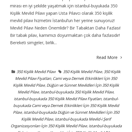
mirası en iyi şekilde yaşatmak için istanbul-buyukada 350
Kişilik Mevlid Pilavı yapan Usta Pilavcı olarak 350 kişilik
mevlid pilavı hizmetini İstanbul’un her yerine sunuyoruz!
Mevlid Pilavı Neden Önemlidir? Bir Tabaktan Daha Fazlası!
Bir tabak pilav, karnımızı doyurmaktan çok daha fazlasıdır!
Bereketi simgeler, birlik...
Read More
350 Kişilik Mevlid Pilavı
350 Kişilik Mevlid Pilavı
,
350 Kişilik
Mevlid Pilavı Fiyatları
,
Cami veya Dernek Etkinlikleri İçin 350
Kişilik Mevlid Pilavı
,
Düğün ve Sünnet Mevlidleri İçin 350 Kişilik
Mevlid Pilavı
,
istanbul-buyukada 350 Kişilik Mevlid Pilavı
,
istanbul-buyukada 350 Kişilik Mevlid Pilavı Fiyatları
,
istanbul-
buyukada Cami veya Dernek Etkinlikleri İçin 350 Kişilik Mevlid
Pilavı
,
istanbul-buyukada Düğün ve Sünnet Mevlidleri İçin 350
Kişilik Mevlid Pilavı
,
istanbul-buyukada Mevlid-i Şerif
Organizasyonları İçin 350 Kişilik Mevlid Pilavı
,
istanbul-buyukada