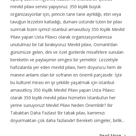
mevlid pilavı servisi yapıyoruz. 350 kişilik büyük
organizasyonlar için, pirincin tane tane ayrıldığı, etin veya
tavuğun lezzetini katladığı, dumanı üstünde tüten bir pilav
sunmak bizim işimiz! istanbul-arnavutkoy 350 Kişilik Mevlid
Pilavı yapan Usta Pilavcı olarak organizasyonlarınıza
unutulmaz bir tat bırakıyoruz Mevlid pilavı, Osmanlı’dan
günümüze gelen, dini ve özel günlerde misafirlere sunulan
bereketin ve paylaşımın simgesi bir yemektir. Lezzetiyle
hafızalarda yer eden mevlid pilavı, hem doyurucu hem de
manevi anlamı olan bir sofranın en önemli parçasıdır. İşte
bu kültürel mirası en iyi şekilde yaşatmak için istanbul-
arnavutkoy 350 Kişilik Mevlid Pilavı yapan Usta Pilavcı
olarak 350 kişilik mevlid pilavı hizmetini İstanbul’un her
yerine sunuyoruz! Mevlid Pilavı Neden Önemlidir? Bir
Tabaktan Daha Fazlası! Bir tabak pilav, karnımızı
doyurmaktan çok daha fazlasıdır! Bereketi simgeler, birlik...
Read More