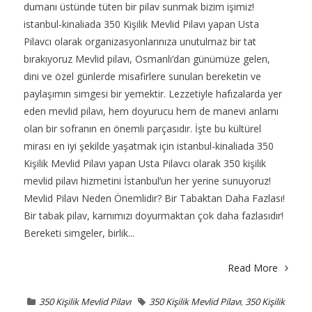
dumanı üstünde tüten bir pilav sunmak bizim işimiz!
istanbul-kinaliada 350 Kişilik Mevlid Pilavı yapan Usta
Pilavcı olarak organizasyonlarınıza unutulmaz bir tat
bırakıyoruz Mevlid pilavı, Osmanlı’dan günümüze gelen,
dini ve özel günlerde misafirlere sunulan bereketin ve
paylaşımın simgesi bir yemektir. Lezzetiyle hafızalarda yer
eden mevlid pilavı, hem doyurucu hem de manevi anlamı
olan bir sofranın en önemli parçasıdır. İşte bu kültürel
mirası en iyi şekilde yaşatmak için istanbul-kinaliada 350
Kişilik Mevlid Pilavı yapan Usta Pilavcı olarak 350 kişilik
mevlid pilavı hizmetini İstanbul’un her yerine sunuyoruz!
Mevlid Pilavı Neden Önemlidir? Bir Tabaktan Daha Fazlası!
Bir tabak pilav, karnımızı doyurmaktan çok daha fazlasıdır!
Bereketi simgeler, birlik...
Read More
350 Kişilik Mevlid Pilavı
350 Kişilik Mevlid Pilavı
,
350 Kişilik