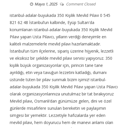
Mayıs 1, 2025
Comment Closed
istanbul-adalar-buyukada 350 Kişilik Mevlid Pilavı 0 545
821 62 48 İstanbul’un kalbinde, Eyüp Sultan'da
konumlanan istanbul-adalar-buyukada 350 Kişilik Mevlid
Pilavı yapan Usta Pilavcı, yılların verdiği deneyimle en
kaliteli malzemelerle mevlid pilavı hazırlamaktadır.
İstanbul’un tüm ilçelerine, sipariş üzerine hijyenik, lezzetli
ve eksiksiz bir şekilde mevlid pilavı servisi yapıyoruz. 350
kişilik büyük organizasyonlar için, pirincin tane tane
ayrıldığı, etin veya tavuğun lezzetini katladığı, dumanı
üstünde tüten bir pilav sunmak bizim işimiz! istanbul-
adalar-buyukada 350 Kişilik Mevlid Pilavı yapan Usta Pilavcı
olarak organizasyonlarınıza unutulmaz bir tat bırakıyoruz
Mevlid pilavı, Osmanlı’dan günümüze gelen, dini ve özel
günlerde misafirlere sunulan bereketin ve paylaşımın
simgesi bir yemektir. Lezzetiyle hafızalarda yer eden
mevlid pilavı, hem doyurucu hem de manevi anlamı olan