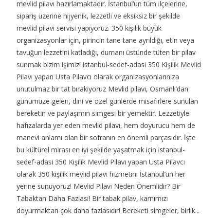
mevlid pilavı hazırlamaktadır. İstanbul’un tüm ilçelerine,
sipariş üzerine hijyenik, lezzetli ve eksiksiz bir şekilde
mevlid pilavı servisi yapıyoruz. 350 kişilik büyük
organizasyonlar için, pirincin tane tane ayrıldığı, etin veya
tavuğun lezzetini katladığı, dumanı üstünde tüten bir pilav
sunmak bizim işimiz! istanbul-sedef-adasi 350 Kişilik Mevlid
Pilavı yapan Usta Pilavcı olarak organizasyonlarınıza
unutulmaz bir tat bırakıyoruz Mevlid pilavı, Osmanlı’dan
günümüze gelen, dini ve özel günlerde misafirlere sunulan
bereketin ve paylaşımın simgesi bir yemektir. Lezzetiyle
hafızalarda yer eden mevlid pilavı, hem doyurucu hem de
manevi anlamı olan bir sofranın en önemli parçasıdır. İşte
bu kültürel mirası en iyi şekilde yaşatmak için istanbul-
sedef-adasi 350 Kişilik Mevlid Pilavı yapan Usta Pilavcı
olarak 350 kişilik mevlid pilavı hizmetini İstanbul’un her
yerine sunuyoruz! Mevlid Pilavı Neden Önemlidir? Bir
Tabaktan Daha Fazlası! Bir tabak pilav, karnımızı
doyurmaktan çok daha fazlasıdır! Bereketi simgeler, birlik...