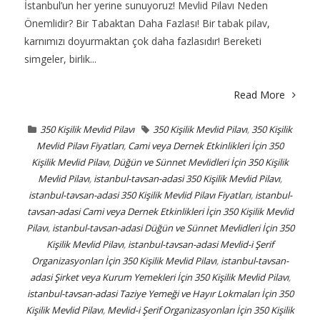
İstanbul’un her yerine sunuyoruz! Mevlid Pilavı Neden
Önemlidir? Bir Tabaktan Daha Fazlası! Bir tabak pilav,
karnımızı doyurmaktan çok daha fazlasıdır! Bereketi
simgeler, birlik...
Read More
350 Kişilik Mevlid Pilavı
350 Kişilik Mevlid Pilavı
,
350 Kişilik
Mevlid Pilavı Fiyatları
,
Cami veya Dernek Etkinlikleri İçin 350
Kişilik Mevlid Pilavı
,
Düğün ve Sünnet Mevlidleri İçin 350 Kişilik
Mevlid Pilavı
,
istanbul-tavsan-adasi 350 Kişilik Mevlid Pilavı
,
istanbul-tavsan-adasi 350 Kişilik Mevlid Pilavı Fiyatları
,
istanbul-
tavsan-adasi Cami veya Dernek Etkinlikleri İçin 350 Kişilik Mevlid
Pilavı
,
istanbul-tavsan-adasi Düğün ve Sünnet Mevlidleri İçin 350
Kişilik Mevlid Pilavı
,
istanbul-tavsan-adasi Mevlid-i Şerif
Organizasyonları İçin 350 Kişilik Mevlid Pilavı
,
istanbul-tavsan-
adasi Şirket veya Kurum Yemekleri İçin 350 Kişilik Mevlid Pilavı
,
istanbul-tavsan-adasi Taziye Yemeği ve Hayır Lokmaları İçin 350
Kişilik Mevlid Pilavı
,
Mevlid-i Şerif Organizasyonları İçin 350 Kişilik