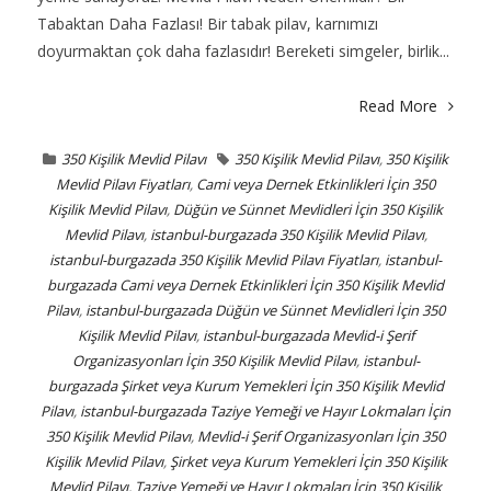
Tabaktan Daha Fazlası! Bir tabak pilav, karnımızı
doyurmaktan çok daha fazlasıdır! Bereketi simgeler, birlik...
Read More
350 Kişilik Mevlid Pilavı
350 Kişilik Mevlid Pilavı
,
350 Kişilik
Mevlid Pilavı Fiyatları
,
Cami veya Dernek Etkinlikleri İçin 350
Kişilik Mevlid Pilavı
,
Düğün ve Sünnet Mevlidleri İçin 350 Kişilik
Mevlid Pilavı
,
istanbul-burgazada 350 Kişilik Mevlid Pilavı
,
istanbul-burgazada 350 Kişilik Mevlid Pilavı Fiyatları
,
istanbul-
burgazada Cami veya Dernek Etkinlikleri İçin 350 Kişilik Mevlid
Pilavı
,
istanbul-burgazada Düğün ve Sünnet Mevlidleri İçin 350
Kişilik Mevlid Pilavı
,
istanbul-burgazada Mevlid-i Şerif
Organizasyonları İçin 350 Kişilik Mevlid Pilavı
,
istanbul-
burgazada Şirket veya Kurum Yemekleri İçin 350 Kişilik Mevlid
Pilavı
,
istanbul-burgazada Taziye Yemeği ve Hayır Lokmaları İçin
350 Kişilik Mevlid Pilavı
,
Mevlid-i Şerif Organizasyonları İçin 350
Kişilik Mevlid Pilavı
,
Şirket veya Kurum Yemekleri İçin 350 Kişilik
Mevlid Pilavı
,
Taziye Yemeği ve Hayır Lokmaları İçin 350 Kişilik