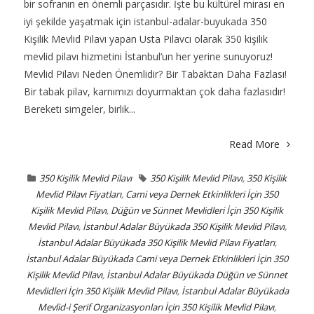
bir sofranın en önemli parçasıdır. İşte bu kültürel mirası en
iyi şekilde yaşatmak için istanbul-adalar-buyukada 350
Kişilik Mevlid Pilavı yapan Usta Pilavcı olarak 350 kişilik
mevlid pilavı hizmetini İstanbul’un her yerine sunuyoruz!
Mevlid Pilavı Neden Önemlidir? Bir Tabaktan Daha Fazlası!
Bir tabak pilav, karnımızı doyurmaktan çok daha fazlasıdır!
Bereketi simgeler, birlik...
Read More
350 Kişilik Mevlid Pilavı
350 Kişilik Mevlid Pilavı
,
350 Kişilik
Mevlid Pilavı Fiyatları
,
Cami veya Dernek Etkinlikleri İçin 350
Kişilik Mevlid Pilavı
,
Düğün ve Sünnet Mevlidleri İçin 350 Kişilik
Mevlid Pilavı
,
İstanbul Adalar Büyükada 350 Kişilik Mevlid Pilavı
,
İstanbul Adalar Büyükada 350 Kişilik Mevlid Pilavı Fiyatları
,
İstanbul Adalar Büyükada Cami veya Dernek Etkinlikleri İçin 350
Kişilik Mevlid Pilavı
,
İstanbul Adalar Büyükada Düğün ve Sünnet
Mevlidleri İçin 350 Kişilik Mevlid Pilavı
,
İstanbul Adalar Büyükada
Mevlid-i Şerif Organizasyonları İçin 350 Kişilik Mevlid Pilavı
,