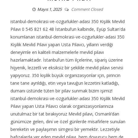
Mayıs 1, 2025
Comment Closed
istanbul-demokrasi-ve-ozgurlukler-adasi 350 Kişilik Mevlid
Pilavı 0 545 821 62 48 İstanbul’un kalbinde, Eyüp Sultan'da
konumlanan istanbul-demokrasi-ve-ozgurlukler-adasi 350
Kişilik Mevlid Pilavı yapan Usta Pilavcı, yılların verdiği
deneyimle en kaliteli malzemelerle mevlid pilavı
hazırlamaktadır. İstanbul’un tüm ilçelerine, sipariş üzerine
hijyenik, lezzetli ve eksiksiz bir şekilde mevlid pilavı servisi
yapıyoruz. 350 kişilik büyük organizasyonlar için, pirincin
tane tane ayrıldığı, etin veya tavuğun lezzetini katladığı,
dumanı üstünde tüten bir pilav sunmak bizim işimiz!
istanbul-demokrasi-ve-ozgurlukler-adasi 350 Kişilik Mevlid
Pilavı yapan Usta Pilavcı olarak organizasyonlarınıza
unutulmaz bir tat bırakıyoruz Mevlid pilavı, Osmanlı’dan
günümüze gelen, dini ve özel günlerde misafirlere sunulan
bereketin ve paylaşımın simgesi bir yemektir. Lezzetiyle
hafızalarda yer eden mevlid pilavı, hem doyurucu hem de