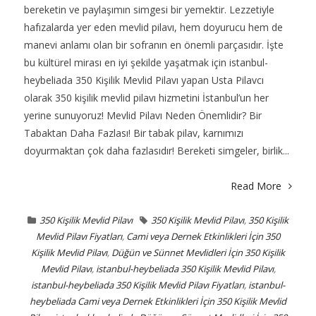
bereketin ve paylaşımın simgesi bir yemektir. Lezzetiyle
hafızalarda yer eden mevlid pilavı, hem doyurucu hem de
manevi anlamı olan bir sofranın en önemli parçasıdır. İşte
bu kültürel mirası en iyi şekilde yaşatmak için istanbul-
heybeliada 350 Kişilik Mevlid Pilavı yapan Usta Pilavcı
olarak 350 kişilik mevlid pilavı hizmetini İstanbul’un her
yerine sunuyoruz! Mevlid Pilavı Neden Önemlidir? Bir
Tabaktan Daha Fazlası! Bir tabak pilav, karnımızı
doyurmaktan çok daha fazlasıdır! Bereketi simgeler, birlik...
Read More
350 Kişilik Mevlid Pilavı
350 Kişilik Mevlid Pilavı
,
350 Kişilik
Mevlid Pilavı Fiyatları
,
Cami veya Dernek Etkinlikleri İçin 350
Kişilik Mevlid Pilavı
,
Düğün ve Sünnet Mevlidleri İçin 350 Kişilik
Mevlid Pilavı
,
istanbul-heybeliada 350 Kişilik Mevlid Pilavı
,
istanbul-heybeliada 350 Kişilik Mevlid Pilavı Fiyatları
,
istanbul-
heybeliada Cami veya Dernek Etkinlikleri İçin 350 Kişilik Mevlid