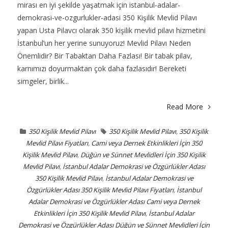
mirası en iyi şekilde yaşatmak için istanbul-adalar-
demokrasi-ve-ozgurlukler-adasi 350 Kişilik Mevlid Pilavı
yapan Usta Pilavcı olarak 350 kişilik mevlid pilavı hizmetini
İstanbul’un her yerine sunuyoruz! Mevlid Pilavı Neden
Önemlidir? Bir Tabaktan Daha Fazlası! Bir tabak pilav,
karnımızı doyurmaktan çok daha fazlasıdır! Bereketi
simgeler, birlik...
Read More
350 Kişilik Mevlid Pilavı
350 Kişilik Mevlid Pilavı
,
350 Kişilik
Mevlid Pilavı Fiyatları
,
Cami veya Dernek Etkinlikleri İçin 350
Kişilik Mevlid Pilavı
,
Düğün ve Sünnet Mevlidleri İçin 350 Kişilik
Mevlid Pilavı
,
İstanbul Adalar Demokrasi ve Özgürlükler Adası
350 Kişilik Mevlid Pilavı
,
İstanbul Adalar Demokrasi ve
Özgürlükler Adası 350 Kişilik Mevlid Pilavı Fiyatları
,
İstanbul
Adalar Demokrasi ve Özgürlükler Adası Cami veya Dernek
Etkinlikleri İçin 350 Kişilik Mevlid Pilavı
,
İstanbul Adalar
Demokrasi ve Özgürlükler Adası Düğün ve Sünnet Mevlidleri İçin