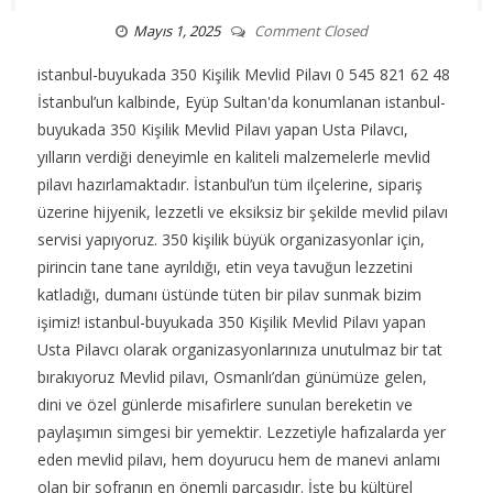
Mayıs 1, 2025
Comment Closed
istanbul-buyukada 350 Kişilik Mevlid Pilavı 0 545 821 62 48
İstanbul’un kalbinde, Eyüp Sultan'da konumlanan istanbul-
buyukada 350 Kişilik Mevlid Pilavı yapan Usta Pilavcı,
yılların verdiği deneyimle en kaliteli malzemelerle mevlid
pilavı hazırlamaktadır. İstanbul’un tüm ilçelerine, sipariş
üzerine hijyenik, lezzetli ve eksiksiz bir şekilde mevlid pilavı
servisi yapıyoruz. 350 kişilik büyük organizasyonlar için,
pirincin tane tane ayrıldığı, etin veya tavuğun lezzetini
katladığı, dumanı üstünde tüten bir pilav sunmak bizim
işimiz! istanbul-buyukada 350 Kişilik Mevlid Pilavı yapan
Usta Pilavcı olarak organizasyonlarınıza unutulmaz bir tat
bırakıyoruz Mevlid pilavı, Osmanlı’dan günümüze gelen,
dini ve özel günlerde misafirlere sunulan bereketin ve
paylaşımın simgesi bir yemektir. Lezzetiyle hafızalarda yer
eden mevlid pilavı, hem doyurucu hem de manevi anlamı
olan bir sofranın en önemli parçasıdır. İşte bu kültürel